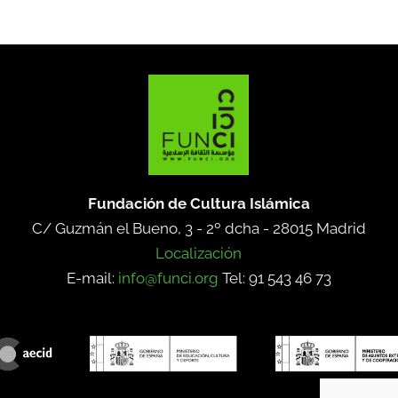
Fundación de Cultura Islámica
C/ Guzmán el Bueno, 3 - 2º dcha -
28015 Madrid
Localización
E-mail:
info@funci.org
Tel: 91 543 46 73