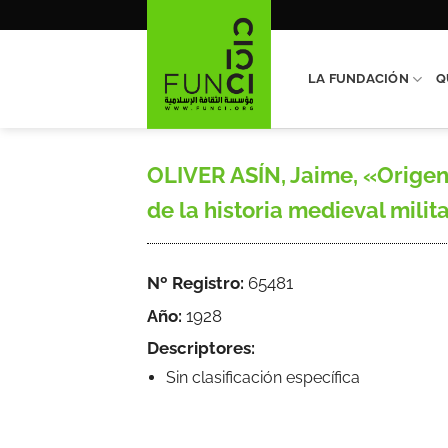
Saltar
al
contenido
LA FUNDACIÓN
Q
OLIVER ASÍN, Jaime, «Origen 
de la historia medieval milit
Nº Registro:
65481
Año:
1928
Descriptores:
Sin clasificación específica