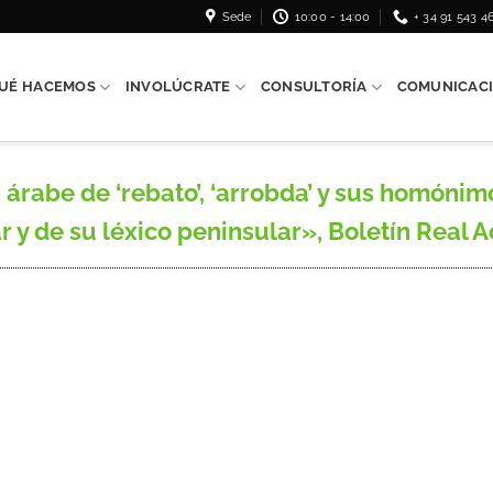
Sede
10:00 - 14:00
+ 34 91 543 4
UÉ HACEMOS
INVOLÚCRATE
CONSULTORÍA
COMUNICAC
árabe de ‘rebato’, ‘arrobda’ y sus homónimo
ar y de su léxico peninsular», Boletín Real A