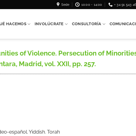
Sede
10:00 - 14:00
+ 34 91 543 4
UÉ HACEMOS
INVOLÚCRATE
CONSULTORÍA
COMUNICAC
ies of Violence. Persecution of Minorities
ara, Madrid, vol. XXII, pp. 257.
eo-español. Yiddish. Torah