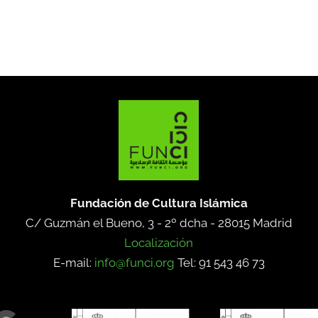
Fundación de Cultura Islámica
C/ Guzmán el Bueno, 3 - 2º dcha -
28015 Madrid
Localización
E-mail:
info@funci.org
Tel: 91 543 46 73