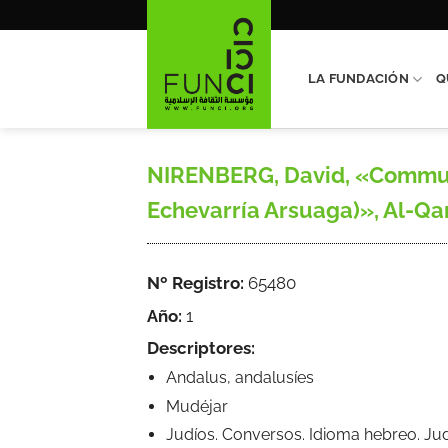
Saltar
al
contenido
LA FUNDACIÓN
Q
NIRENBERG, David, «Communit
Echevarría Arsuaga)», Al-Qant
Nº Registro:
65480
Año:
1
Descriptores:
Andalus, andalusíes
Mudéjar
Judíos. Conversos. Idioma hebreo. Jud