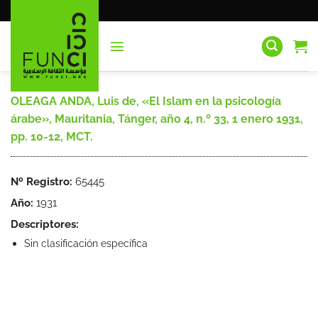
Saltar
al
contenido
OLEAGA ANDA, Luis de, «El Islam en la psicología
árabe», Mauritania, Tánger, año 4, n.º 33, 1 enero 1931,
pp. 10-12, MCT.
Nº Registro:
65445
Año:
1931
Descriptores:
Sin clasificación específica