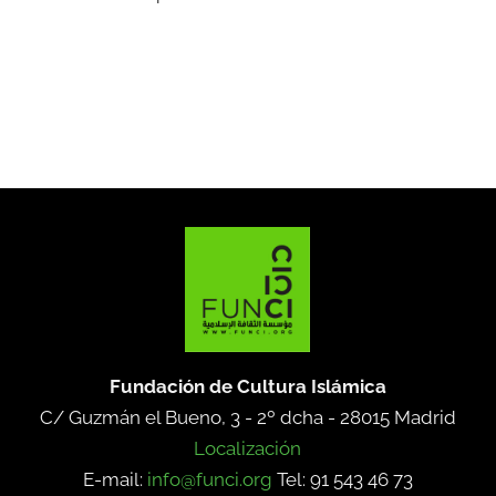
Fundación de Cultura Islámica
C/ Guzmán el Bueno, 3 - 2º dcha -
28015 Madrid
Localización
E-mail:
info@funci.org
Tel: 91 543 46 73