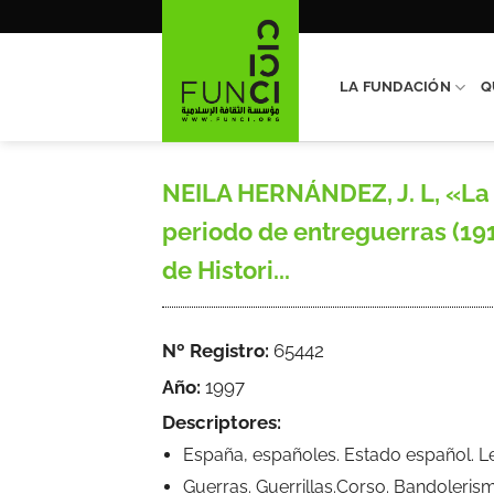
Saltar
al
contenido
LA FUNDACIÓN
Q
NEILA HERNÁNDEZ, J. L, «La 
periodo de entreguerras (1
de Histori...
Nº Registro:
65442
Año:
1997
Descriptores:
España, españoles. Estado español. 
Guerras. Guerrillas.Corso. Bandoleris