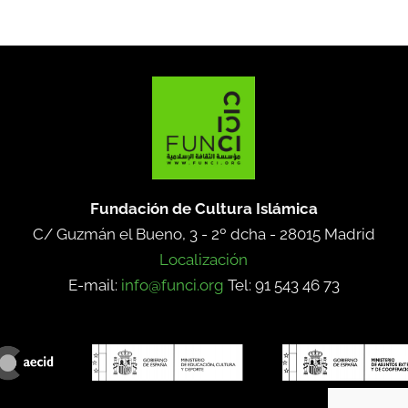
Fundación de Cultura Islámica
C/ Guzmán el Bueno, 3 - 2º dcha -
28015 Madrid
Localización
E-mail:
info@funci.org
Tel: 91 543 46 73