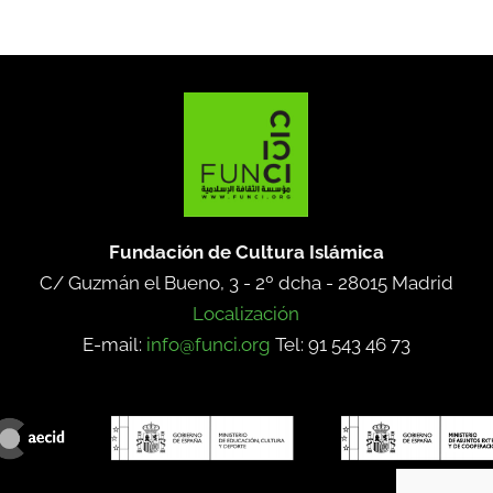
Fundación de Cultura Islámica
C/ Guzmán el Bueno, 3 - 2º dcha -
28015 Madrid
Localización
E-mail:
info@funci.org
Tel: 91 543 46 73