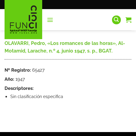
Saltar
al
contenido
OLAVARRI, Pedro, «Los romances de las horas», Al-
Motamid, Larache, n.º 4, junio 1947, s. p., BGAT.
Nº Registro:
65427
Año:
1947
Descriptores:
Sin clasificación específica