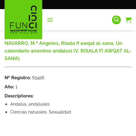
Saltar
al
contenido
NAVARRO, M.ª Angeles, Risala fi awqat al-sana. Un
calendario anónimo andalusí (V. RISALA FI AWQAT AL-
SANA).
Nº Registro:
65416
Año:
1
Descriptores:
Andalus, andalusíes
Ciencias naturales. Sexualidad