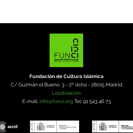
Fundación de Cultura Islámica
C/ Guzmán el Bueno, 3 - 2º dcha -
28015 Madrid
Localización
E-mail:
info@funci.org
Tel: 91 543 46 73