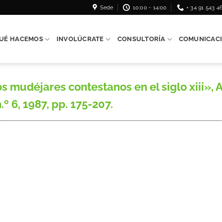
Sede
10:00 - 14:00
+ 34 91 543 4
UÉ HACEMOS
INVOLÚCRATE
CONSULTORÍA
COMUNICAC
mudéjares contestanos en el siglo xiii», 
.º 6, 1987, pp. 175-207.