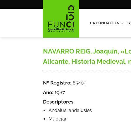
Saltar
al
contenido
LA FUNDACIÓN
Q
NAVARRO REIG, Joaquín, «Los 
Alicante. Historia Medieval, n
Nº Registro:
65409
Año:
1987
Descriptores:
Andalus, andalusíes
Mudéjar