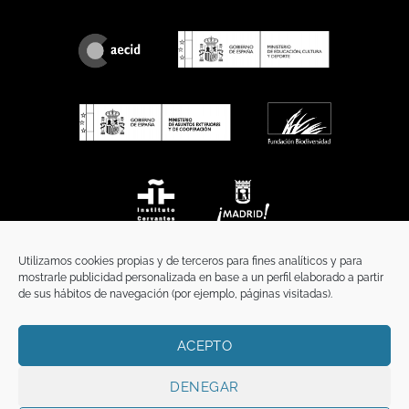
Utilizamos cookies propias y de terceros para fines analíticos y para
mostrarle publicidad personalizada en base a un perfil elaborado a partir
de sus hábitos de navegación (por ejemplo, páginas visitadas).
ACEPTO
INICIO
COMUNICACIÓN
CONTACTO
AVISO LEGAL
POLÍTICA DE PRIVACIDAD
POLÍTICA DE COOKIES
TÉRMINOS Y CONDICIONES
DENEGAR
Copyright 2026 ©
Funci
FUNCI es titular de los derechos de propiedad