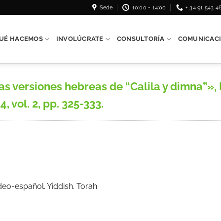
Sede
10:00 - 14:00
+ 34 91 543 4
UÉ HACEMOS
INVOLÚCRATE
CONSULTORÍA
COMUNICAC
 versiones hebreas de “Calila y dimna”», R
, vol. 2, pp. 325-333.
eo-español. Yiddish. Torah