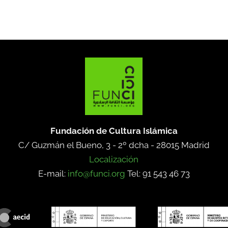
Fundación de Cultura Islámica
C/ Guzmán el Bueno, 3 - 2º dcha -
28015 Madrid
Localización
E-mail:
info@funci.org
Tel: 91 543 46 73