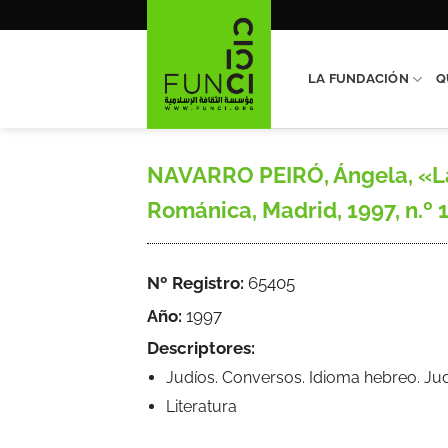
Saltar
al
contenido
LA FUNDACIÓN
Q
NAVARRO PEIRÓ, Ángela, «Las
Románica, Madrid, 1997, n.º 14
Nº Registro:
65405
Año:
1997
Descriptores:
Judíos. Conversos. Idioma hebreo. Jud
Literatura