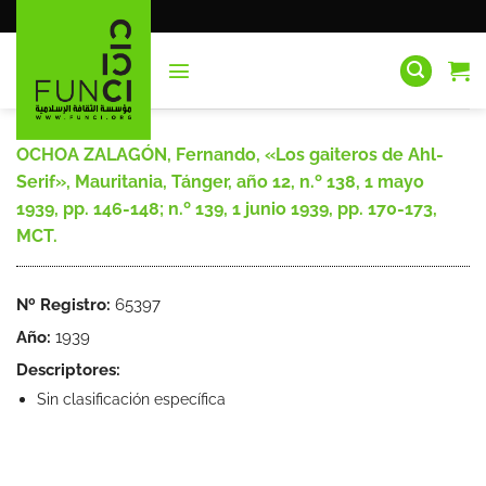
Saltar
al
contenido
OCHOA ZALAGÓN, Fernando, «Los gaiteros de Ahl-
Serif», Mauritania, Tánger, año 12, n.º 138, 1 mayo
1939, pp. 146-148; n.º 139, 1 junio 1939, pp. 170-173,
MCT.
Nº Registro:
65397
Año:
1939
Descriptores:
Sin clasificación específica