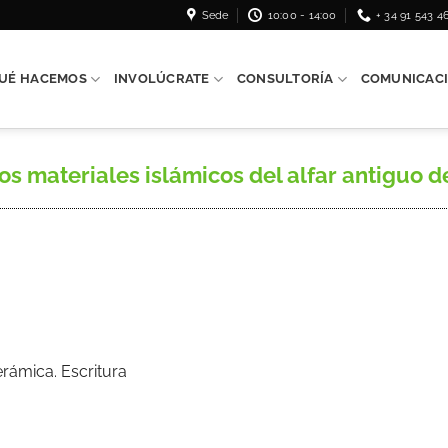
Sede
10:00 - 14:00
+ 34 91 543 4
UÉ HACEMOS
INVOLÚCRATE
CONSULTORÍA
COMUNICAC
 materiales islámicos del alfar antiguo d
erámica. Escritura