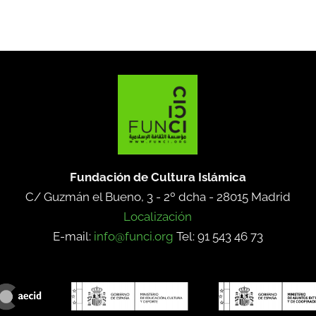
Fundación de Cultura Islámica
C/ Guzmán el Bueno, 3 - 2º dcha -
28015 Madrid
Localización
E-mail:
info@funci.org
Tel: 91 543 46 73