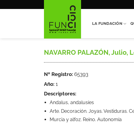
Saltar
al
contenido
LA FUNDACIÓN
Q
NAVARRO PALAZÓN, Julio, Los
Nº Registro:
65393
Año:
1
Descriptores:
Andalus, andalusíes
Arte. Decoración. Joyas. Vestiduras. C
Murcia y alfoz. Reino. Autonomía