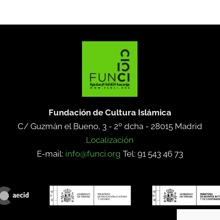
Fundación de Cultura Islámica
C/ Guzmán el Bueno, 3 - 2º dcha -
28015 Madrid
Localización
E-mail:
info@funci.org
Tel: 91 543 46 73