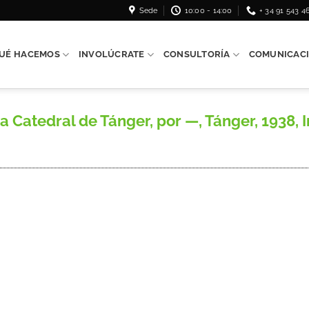
Sede
10:00 - 14:00
+ 34 91 543 4
UÉ HACEMOS
INVOLÚCRATE
CONSULTORÍA
COMUNICAC
tedral de Tánger, por —, Tánger, 1938, Imp.