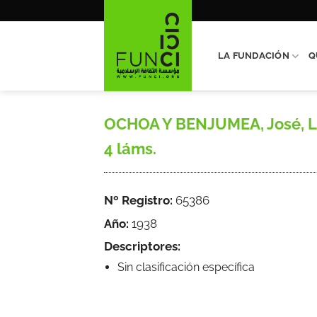
Saltar
al
contenido
LA FUNDACIÓN
Q
OCHOA Y BENJUMEA, José, La Ca
4 láms.
Nº Registro:
65386
Año:
1938
Descriptores:
Sin clasificación específica