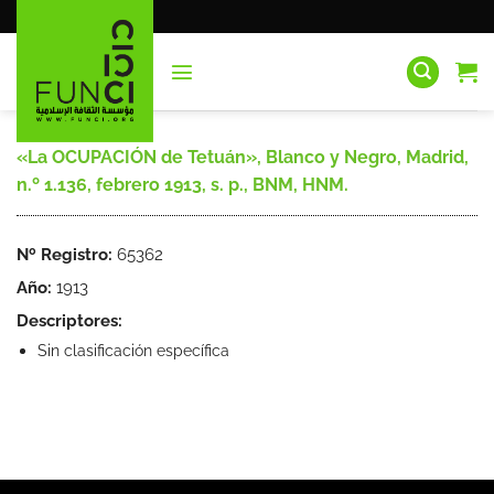
Saltar
al
contenido
«La OCUPACIÓN de Tetuán», Blanco y Negro, Madrid,
n.º 1.136, febrero 1913, s. p., BNM, HNM.
Nº Registro:
65362
Año:
1913
Descriptores:
Sin clasificación específica