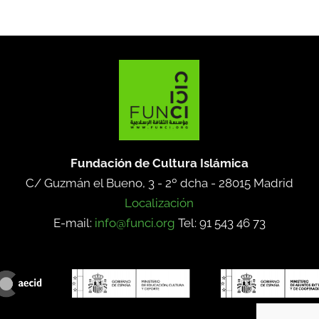
Fundación de Cultura Islámica
C/ Guzmán el Bueno, 3 - 2º dcha -
28015 Madrid
Localización
E-mail:
info@funci.org
Tel: 91 543 46 73