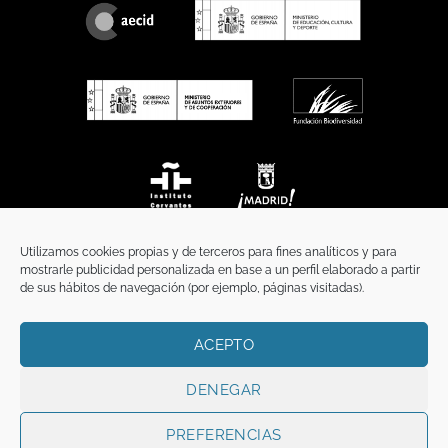
Utilizamos cookies propias y de terceros para fines analíticos y para
mostrarle publicidad personalizada en base a un perfil elaborado a partir
de sus hábitos de navegación (por ejemplo, páginas visitadas).
ACEPTO
INICIO
COMUNICACIÓN
CONTACTO
AVISO LEGAL
POLÍTICA DE PRIVACIDAD
POLÍTICA DE COOKIES
TÉRMINOS Y CONDICIONES
DENEGAR
Copyright 2026 ©
Funci
FUNCI es titular de los derechos de propiedad
intelectual e industrial de este sitio web, y es también titular o tiene la
PREFERENCIAS