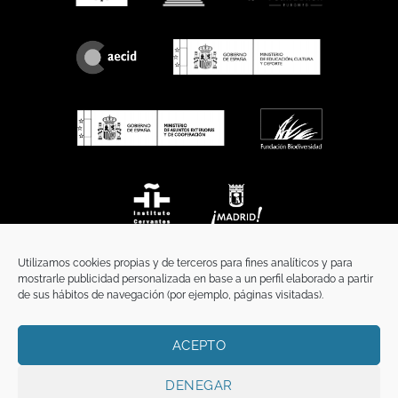
Utilizamos cookies propias y de terceros para fines analíticos y para
mostrarle publicidad personalizada en base a un perfil elaborado a partir
de sus hábitos de navegación (por ejemplo, páginas visitadas).
ACEPTO
INICIO
COMUNICACIÓN
CONTACTO
AVISO LEGAL
POLÍTICA DE PRIVACIDAD
POLÍTICA DE COOKIES
TÉRMINOS Y CONDICIONES
DENEGAR