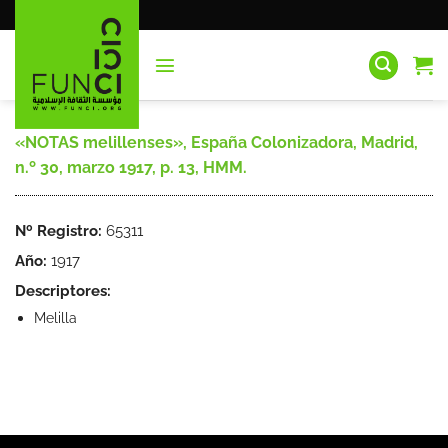
Saltar
al
contenido
«NOTAS melillenses», España Colonizadora, Madrid,
n.º 30, marzo 1917, p. 13, HMM.
Nº Registro:
65311
Año:
1917
Descriptores:
Melilla