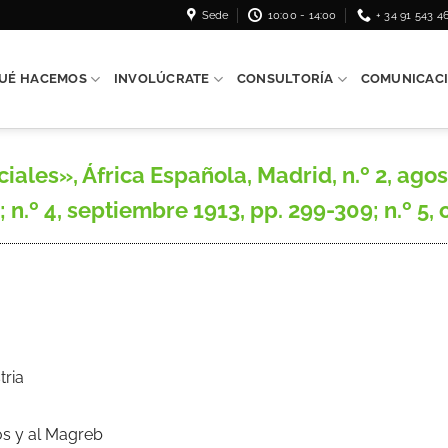
Sede
10:00 - 14:00
+ 34 91 543 4
UÉ HACEMOS
INVOLÚCRATE
CONSULTORÍA
COMUNICAC
les», África Española, Madrid, n.º 2, agosto
n.º 4, septiembre 1913, pp. 299-309; n.º 5, o
tria
os y al Magreb