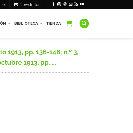
6 73
Newsletter
IÓN
BIBLIOTECA
TIENDA
 1913, pp. 136-146; n.º 3,
ctubre 1913, pp. ...