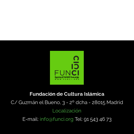
Fundación de Cultura Islámica
C/ Guzmán el Bueno, 3 - 2º dcha -
28015 Madrid
Localización
E-mail:
info@funci.org
Tel: 91 543 46 73