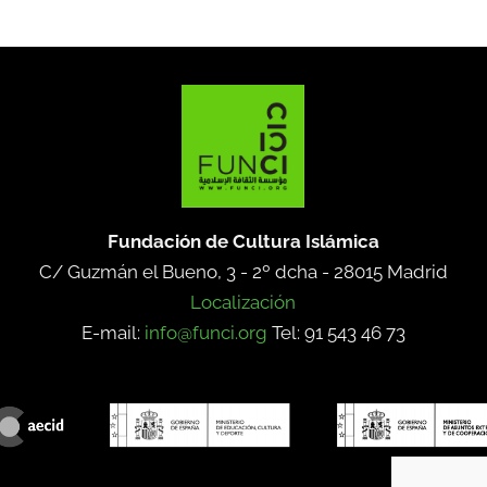
Fundación de Cultura Islámica
C/ Guzmán el Bueno, 3 - 2º dcha -
28015 Madrid
Localización
E-mail:
info@funci.org
Tel: 91 543 46 73