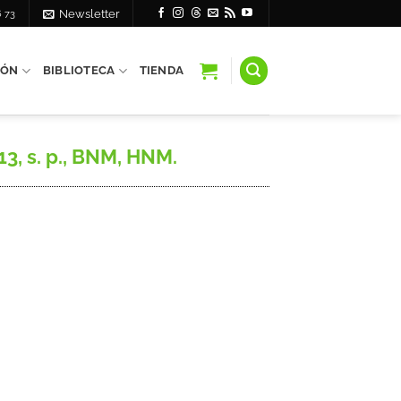
6 73
Newsletter
IÓN
BIBLIOTECA
TIENDA
3, s. p., BNM, HNM.