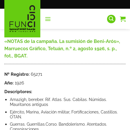
Saltar
al
contenido
«NOTAS de la campaña. La sumisión de Beni-Arós»,
Marruecos Gráfico, Tetuán, n.º 2, agosto 1926, s. p.,
fot., BGAT.
Nº Registro:
65271
Año:
1926
Descriptores:
Amazigh, bereber. Rif. Atlas. Sus. Cabilas. Númidas.
Mauritanos antiguos
Ejército, Marina, Aviación militar, Fortificaciones, Castillos.
OTAN.
Guerras. Guerrillas.Corso. Bandolerismo. Atentados.
Conspiraciones