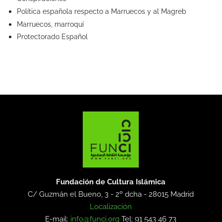
Política española respecto a Marruecos y al Magreb
Marruecos, marroquí
Protectorado Español
Fundación de Cultura Islámica
C/ Guzmán el Bueno, 3 - 2º dcha -
28015 Madrid
Localización
E-mail:
info@funci.org
Tel: 91 543 46 73