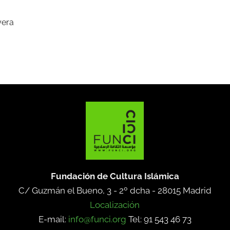
yera
Fundación de Cultura Islámica
C/ Guzmán el Bueno, 3 - 2º dcha -
28015 Madrid
Localización
E-mail:
info@funci.org
Tel: 91 543 46 73