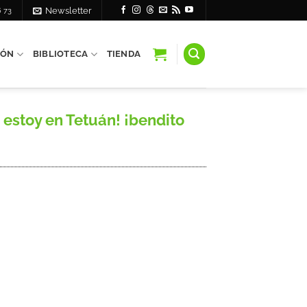
6 73
Newsletter
IÓN
BIBLIOTECA
TIENDA
estoy en Tetuán! ¡bendito