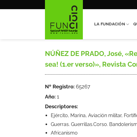
Saltar
al
contenido
LA FUNDACIÓN
Q
NÚÑEZ DE PRADO, José, «Recu
sea! (1.er verso)», Revista Con
Nº Registro:
65267
Año:
1
Descriptores:
Ejército, Marina, Aviación militar, Forti
Guerras. Guerrillas.Corso. Bandoleris
Africanismo