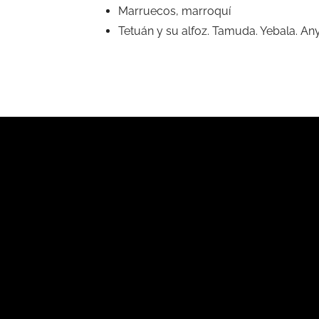
Marruecos, marroquí
Tetuán y su alfoz. Tamuda. Yebala. An