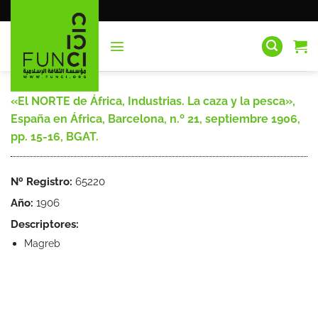
Saltar
al
contenido
«El NORTE de África, Industrias. La caza y la pesca»,
España en África, Barcelona, n.º 21, septiembre 1906,
pp. 15-16, BGAT.
Nº Registro:
65220
Año:
1906
Descriptores:
Magreb