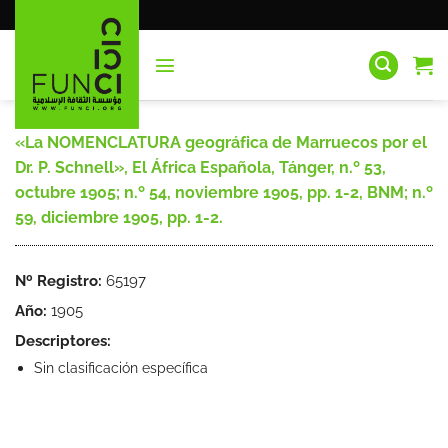
Saltar
al
contenido
«La NOMENCLATURA geográfica de Marruecos por el
Dr. P. Schnell», El África Española, Tánger, n.º 53,
octubre 1905; n.º 54, noviembre 1905, pp. 1-2, BNM; n.º
59, diciembre 1905, pp. 1-2.
Nº Registro:
65197
Año:
1905
Descriptores:
Sin clasificación específica