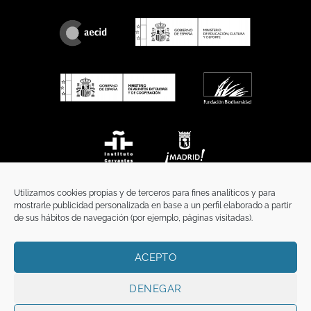
Utilizamos cookies propias y de terceros para fines analíticos y para
mostrarle publicidad personalizada en base a un perfil elaborado a partir
de sus hábitos de navegación (por ejemplo, páginas visitadas).
ACEPTO
INICIO
COMUNICACIÓN
CONTACTO
AVISO LEGAL
POLÍTICA DE PRIVACIDAD
POLÍTICA DE COOKIES
TÉRMINOS Y CONDICIONES
DENEGAR
Copyright 2026 ©
Funci
FUNCI es titular de los derechos de propiedad