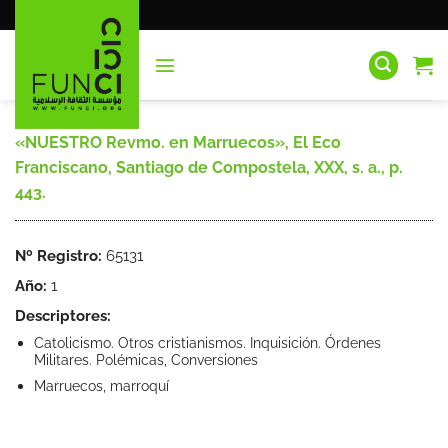
Saltar
al
contenido
«NUESTRO Revmo. en Marruecos», El Eco
Franciscano, Santiago de Compostela, XXX, s. a., p.
443.
Nº Registro:
65131
Año:
1
Descriptores:
Catolicismo. Otros cristianismos. Inquisición. Órdenes
Militares. Polémicas, Conversiones
Marruecos, marroquí