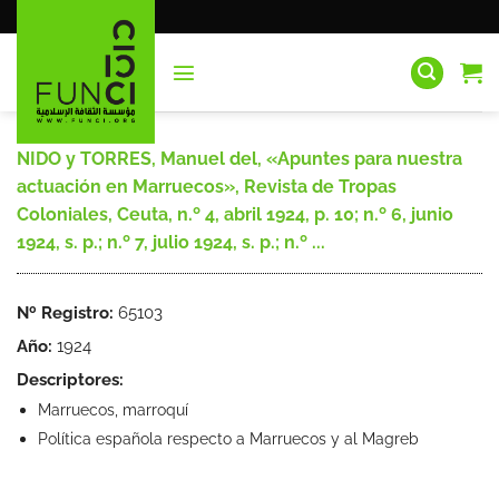
Saltar
al
contenido
NIDO y TORRES, Manuel del, «Apuntes para nuestra
actuación en Marruecos», Revista de Tropas
Coloniales, Ceuta, n.º 4, abril 1924, p. 10; n.º 6, junio
1924, s. p.; n.º 7, julio 1924, s. p.; n.º ...
Nº Registro:
65103
Año:
1924
Descriptores:
Marruecos, marroquí
Política española respecto a Marruecos y al Magreb