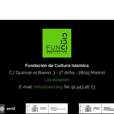
Fundación de Cultura Islámica
C/ Guzmán el Bueno, 3 - 2º dcha -
28015 Madrid
Localización
E-mail:
info@funci.org
Tel: 91 543 46 73