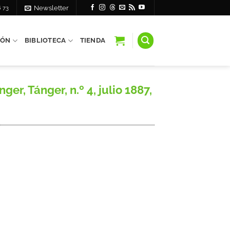
6 73
Newsletter
IÓN
BIBLIOTECA
TIENDA
, Tánger, n.º 4, julio 1887,