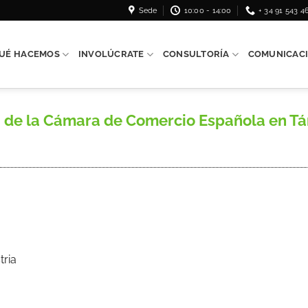
Sede
10:00 - 14:00
+ 34 91 543 4
UÉ HACEMOS
INVOLÚCRATE
CONSULTORÍA
COMUNICAC
e la Cámara de Comercio Española en Tánger
tria