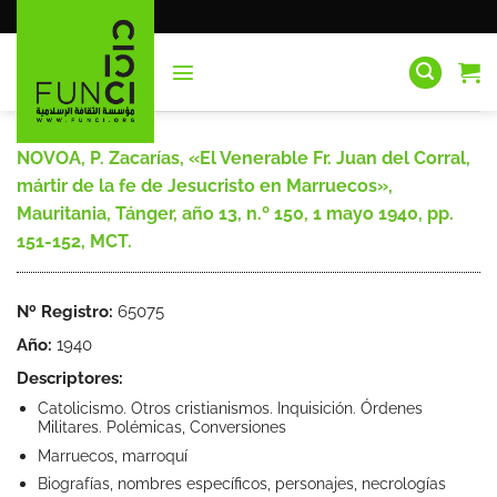
Saltar
al
contenido
NOVOA, P. Zacarías, «El Venerable Fr. Juan del Corral,
mártir de la fe de Jesucristo en Marruecos»,
Mauritania, Tánger, año 13, n.º 150, 1 mayo 1940, pp.
151-152, MCT.
Nº Registro:
65075
Año:
1940
Descriptores:
Catolicismo. Otros cristianismos. Inquisición. Órdenes
Militares. Polémicas, Conversiones
Marruecos, marroquí
Biografías, nombres específicos, personajes, necrologías