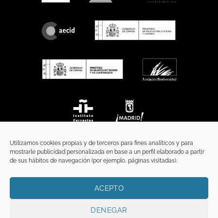
Utilizamos cookies propias y de terceros para fines analíticos y para
mostrarle publicidad personalizada en base a un perfil elaborado a partir
de sus hábitos de navegación (por ejemplo, páginas visitadas).
ACEPTO
INICIO
COMUNICACIÓN
CONTACTO
AVISO LEGAL
POLÍTICA DE PRIVACIDAD
POLÍTICA DE COOKIES
TÉRMINOS Y CONDICIONES
DENEGAR