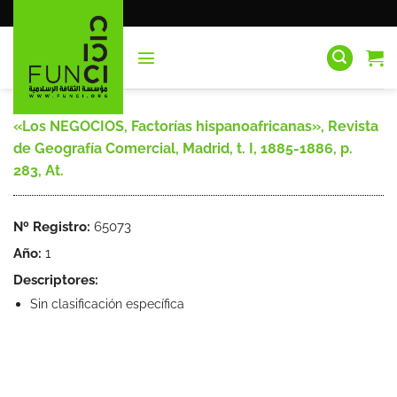
Saltar
al
contenido
«Los NEGOCIOS, Factorías hispanoafricanas», Revista
de Geografía Comercial, Madrid, t. I, 1885-1886, p.
283, At.
Nº Registro:
65073
Año:
1
Descriptores:
Sin clasificación específica