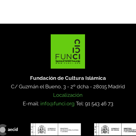
Fundación de Cultura Islámica
C/ Guzmán el Bueno, 3 - 2º dcha -
28015 Madrid
Localización
E-mail:
info@funci.org
Tel: 91 543 46 73