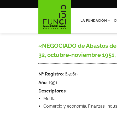
Saltar
al
contenido
LA FUNDACIÓN
Q
«NEGOCIADO de Abastos del E
32, octubre-noviembre 1951, s
Nº Registro:
65069
Año:
1951
Descriptores:
Melilla
Comercio y economía. Finanzas. Indus