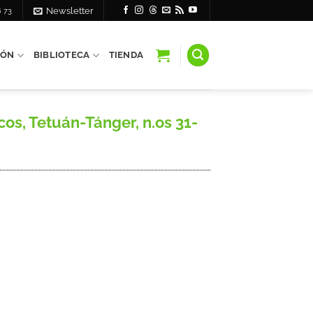
6 73
Newsletter
IÓN
BIBLIOTECA
TIENDA
s, Tetuán-Tánger, n.os 31-