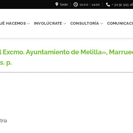
Sede
10:00 - 14:00
+ 34 91 543 4
UÉ HACEMOS
INVOLÚCRATE
CONSULTORÍA
COMUNICAC
xcmo. Ayuntamiento de Melilla», Marrueco
. p.
tria