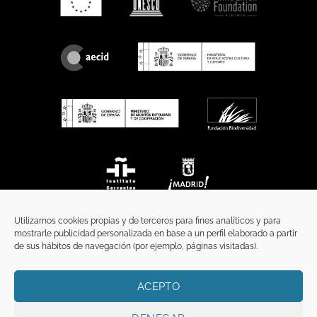
Utilizamos cookies propias y de terceros para fines analíticos y para
mostrarle publicidad personalizada en base a un perfil elaborado a partir
de sus hábitos de navegación (por ejemplo, páginas visitadas).
ACEPTO
INICIO
COMUNICACIÓN
CONTACTO
AVISO LEGAL
POLÍTICA DE PRIVACIDAD
POLÍTICA DE COOKIES
TÉRMINOS Y CONDICIONES