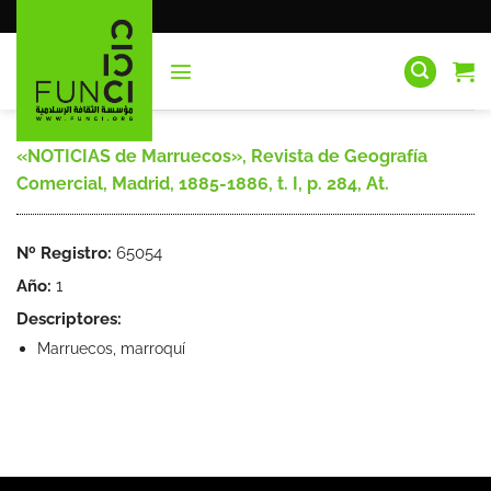
Saltar
al
contenido
«NOTICIAS de Marruecos», Revista de Geografía
Comercial, Madrid, 1885-1886, t. I, p. 284, At.
Nº Registro:
65054
Año:
1
Descriptores:
Marruecos, marroquí