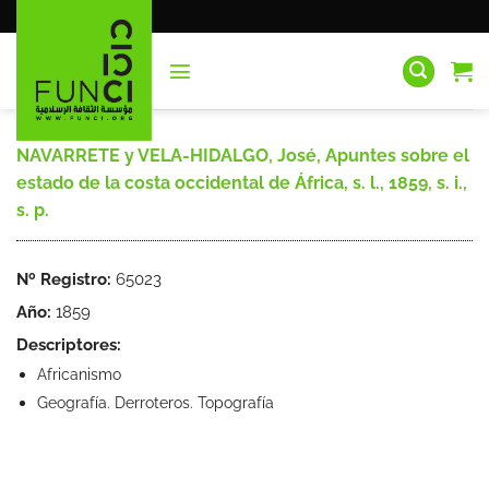
Saltar
al
contenido
NAVARRETE y VELA-HIDALGO, José, Apuntes sobre el
estado de la costa occidental de África, s. l., 1859, s. i.,
s. p.
Nº Registro:
65023
Año:
1859
Descriptores:
Africanismo
Geografía. Derroteros. Topografía