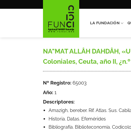
Saltar
al
contenido
LA FUNDACIÓN
Q
NA"MAT ALLÂH DAHDÂH, «Un do
Coloniales, Ceuta, año II, ¿n.
Nº Registro:
65003
Año:
1
Descriptores:
Amazigh, bereber. Rif. Atlas. Sus. Cab
Historia. Datas. Efemérides
Bibliografía. Biblioteconomía. Codicol