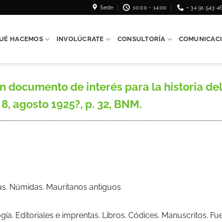
Sede
10:00 - 14:00
+ 34 91 543 4
UÉ HACEMOS
INVOLÚCRATE
CONSULTORÍA
COMUNICAC
cumento de interés para la historia del 
º 8, agosto 1925?, p. 32, BNM.
ilas. Númidas. Mauritanos antiguos
ogía. Editoriales e imprentas. Libros. Códices. Manuscritos. 