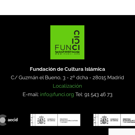
Fundación de Cultura Islámica
C/ Guzmán el Bueno, 3 - 2º dcha -
28015 Madrid
Localización
E-mail:
info@funci.org
Tel: 91 543 46 73