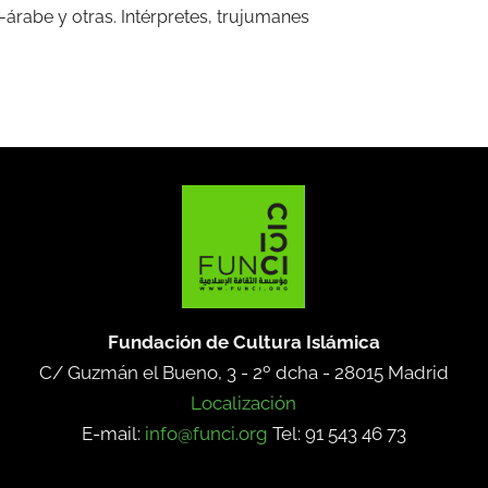
árabe y otras. Intérpretes, trujumanes
Fundación de Cultura Islámica
C/ Guzmán el Bueno, 3 - 2º dcha -
28015 Madrid
Localización
E-mail:
info@funci.org
Tel: 91 543 46 73