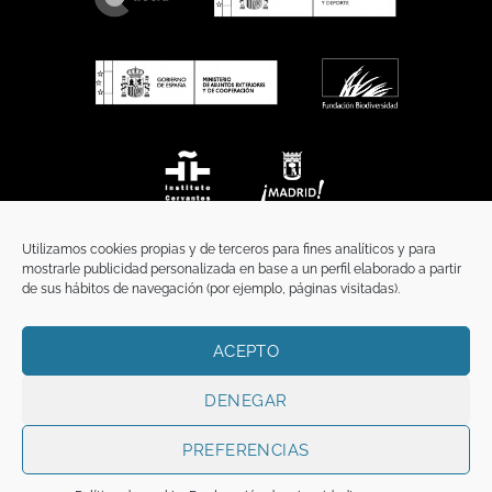
Utilizamos cookies propias y de terceros para fines analíticos y para
mostrarle publicidad personalizada en base a un perfil elaborado a partir
de sus hábitos de navegación (por ejemplo, páginas visitadas).
ACEPTO
INICIO
COMUNICACIÓN
CONTACTO
AVISO LEGAL
POLÍTICA DE PRIVACIDAD
POLÍTICA DE COOKIES
TÉRMINOS Y CONDICIONES
DENEGAR
Copyright 2026 ©
Funci
FUNCI es titular de los derechos de propiedad
intelectual e industrial de este sitio web, y es también titular o tiene la
PREFERENCIAS
correspondiente licencia sobre los derechos de propiedad intelectual,
industrial y de imagen sobre los contenidos disponibles a través del mismo.