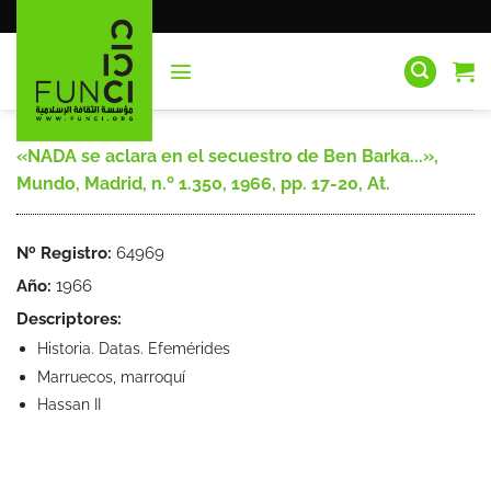
Saltar
al
contenido
«NADA se aclara en el secuestro de Ben Barka...»,
Mundo, Madrid, n.º 1.350, 1966, pp. 17-20, At.
Nº Registro:
64969
Año:
1966
Descriptores:
Historia. Datas. Efemérides
Marruecos, marroquí
Hassan II