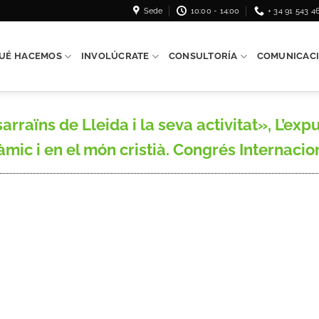
Sede
10:00 - 14:00
+ 34 91 543 4
UÉ HACEMOS
INVOLÚCRATE
CONSULTORÍA
COMUNICAC
arraïns de Lleida i la seva activitat», L’exp
ic i en el món cristià. Congrés Internaciona