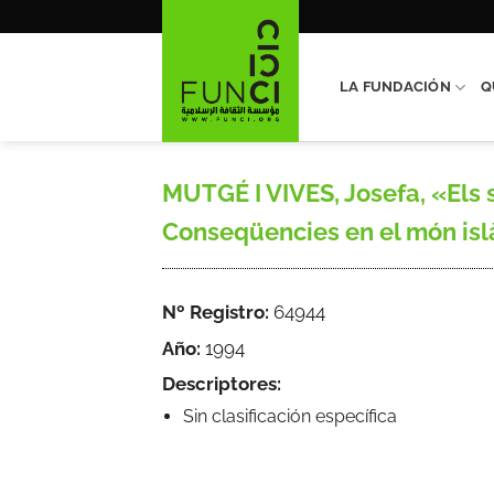
Saltar
al
contenido
LA FUNDACIÓN
Q
MUTGÉ I VIVES, Josefa, «Els s
Conseqüencies en el món islàm
Nº Registro:
64944
Año:
1994
Descriptores:
Sin clasificación específica