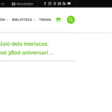
6 73
Newsletter
IÓN
BIBLIOTECA
TIENDA
ulsió dels moriscos.
l 380è aniversari ...