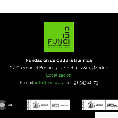
Fundación de Cultura Islámica
C/ Guzmán el Bueno, 3 - 2º dcha -
28015 Madrid
Localización
E-mail:
info@funci.org
Tel: 91 543 46 73