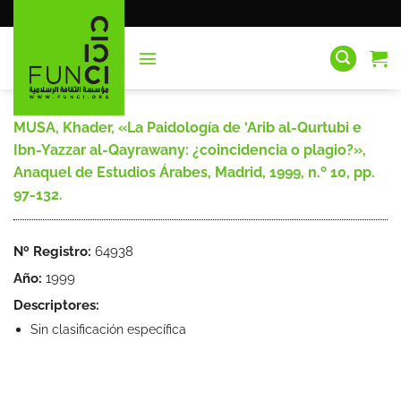
Saltar
al
contenido
MUSA, Khader, «La Paidología de ‘Arib al-Qurtubi e
Ibn-Yazzar al-Qayrawany: ¿coincidencia o plagio?»,
Anaquel de Estudios Árabes, Madrid, 1999, n.º 10, pp.
97-132.
Nº Registro:
64938
Año:
1999
Descriptores:
Sin clasificación específica