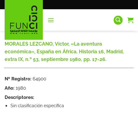
Saltar
al
contenido
MORALES LEZCANO, Víctor, «La aventura
económica», España en África. Historia 16, Madrid,
extra IX, n.º 53, septiembre 1980, pp. 17-26.
Nº Registro:
64900
Año:
1980
Descriptores:
Sin clasificación específica