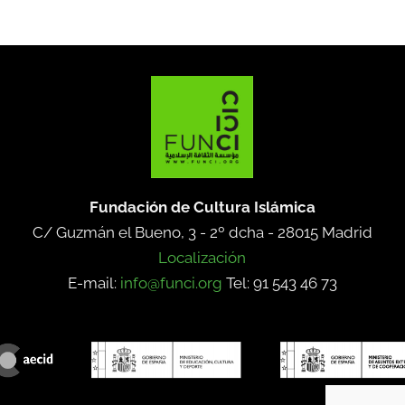
Fundación de Cultura Islámica
C/ Guzmán el Bueno, 3 - 2º dcha -
28015 Madrid
Localización
E-mail:
info@funci.org
Tel: 91 543 46 73