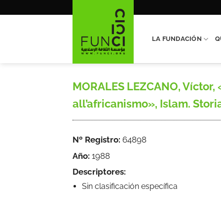
Saltar
al
contenido
LA FUNDACIÓN
Q
MORALES LEZCANO, Víctor, «L
all’africanismo», Islam. Stori
Nº Registro:
64898
Año:
1988
Descriptores:
Sin clasificación específica