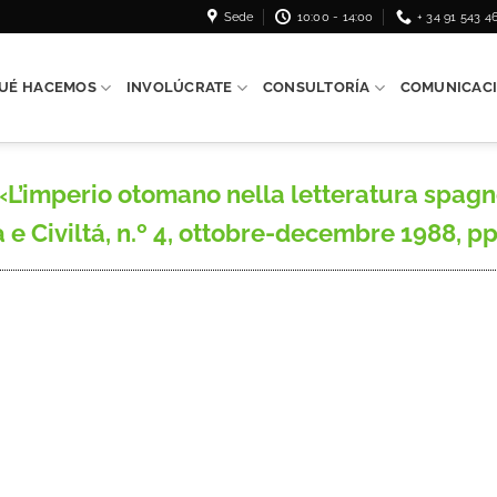
Sede
10:00 - 14:00
+ 34 91 543 4
UÉ HACEMOS
INVOLÚCRATE
CONSULTORÍA
COMUNICAC
’imperio otomano nella letteratura spagno
a e Civiltá, n.º 4, ottobre-decembre 1988, pp