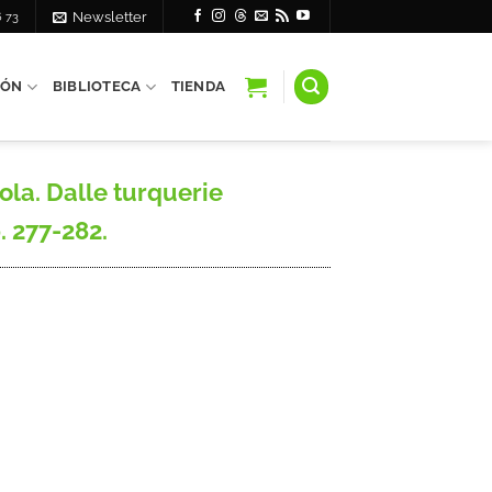
6 73
Newsletter
IÓN
BIBLIOTECA
TIENDA
la. Dalle turquerie
. 277-282.