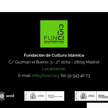
Fundación de Cultura Islámica
C/ Guzmán el Bueno, 3 - 2º dcha -
28015 Madrid
Localización
E-mail:
info@funci.org
Tel: 91 543 46 73