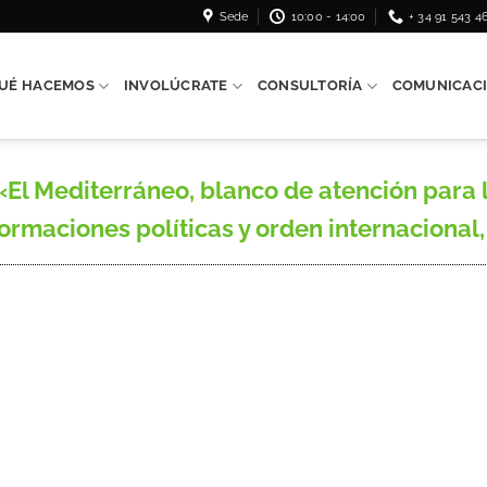
Sede
10:00 - 14:00
+ 34 91 543 4
UÉ HACEMOS
INVOLÚCRATE
CONSULTORÍA
COMUNICAC
l Mediterráneo, blanco de atención para l
nsformaciones políticas y orden internaciona