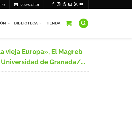
6 73
Newsletter
IÓN
BIBLIOTECA
TIENDA
a vieja Europa», El Magreb
l, Universidad de Granada/...