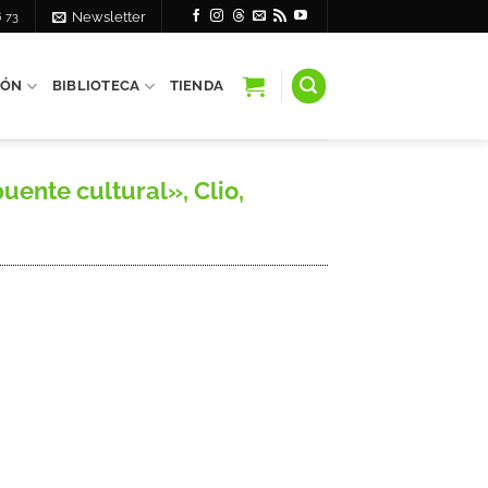
6 73
Newsletter
IÓN
BIBLIOTECA
TIENDA
uente cultural», Clio,