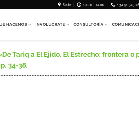
Sede
10:00 - 14:00
+ 34 91 543 4
UÉ HACEMOS
INVOLÚCRATE
CONSULTORÍA
COMUNICAC
Tariq a El Ejido. El Estrecho: frontera o p
pp. 34-38.