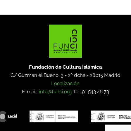
Fundación de Cultura Islámica
C/ Guzmán el Bueno, 3 - 2º dcha -
28015 Madrid
Localización
E-mail:
info@funci.org
Tel: 91 543 46 73