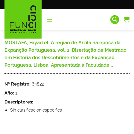
Saltar
al
contenido
MOSTAFA, Fayad el, A região de Arzila na época da
Expanção Portuguesa, vol. 1. Disertação de Mestrado
em História dos Descobrimentos e da Expanção
Portuguesa, Lisboa, Apresentada à Faculdade...
Nº Registro:
64822
Año:
1
Descriptores:
Sin clasificación específica