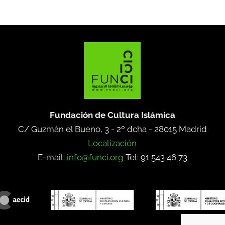
Fundación de Cultura Islámica
C/ Guzmán el Bueno, 3 - 2º dcha -
28015 Madrid
Localización
E-mail:
info@funci.org
Tel: 91 543 46 73