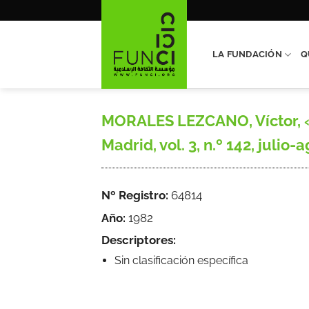
Saltar
al
contenido
LA FUNDACIÓN
Q
MORALES LEZCANO, Víctor, «B
Madrid, vol. 3, n.º 142, julio-
Nº Registro:
64814
Año:
1982
Descriptores:
Sin clasificación específica