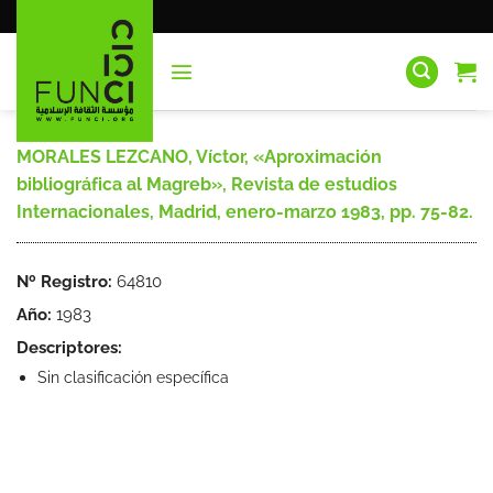
Saltar
al
contenido
MORALES LEZCANO, Víctor, «Aproximación
bibliográfica al Magreb», Revista de estudios
Internacionales, Madrid, enero-marzo 1983, pp. 75-82.
Nº Registro:
64810
Año:
1983
Descriptores:
Sin clasificación específica