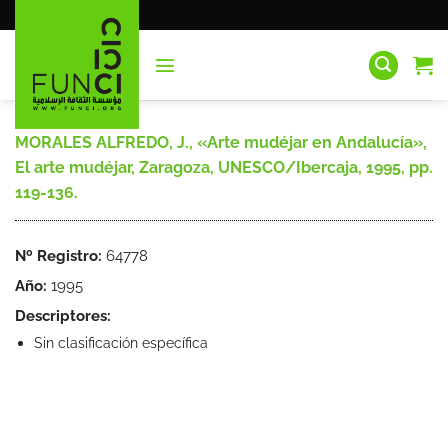
Saltar
al
contenido
MORALES ALFREDO, J., «Arte mudéjar en Andalucía»,
El arte mudéjar, Zaragoza, UNESCO/Ibercaja, 1995, pp.
119-136.
Nº Registro:
64778
Año:
1995
Descriptores:
Sin clasificación específica