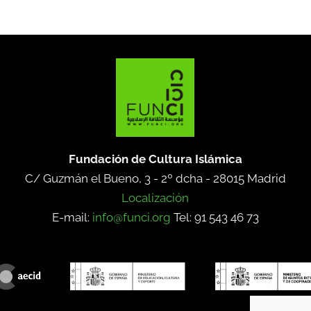
Fundación de Cultura Islámica
C/ Guzmán el Bueno, 3 - 2º dcha -
28015 Madrid
Localización
E-mail:
info@funci.org
Tel: 91 543 46 73