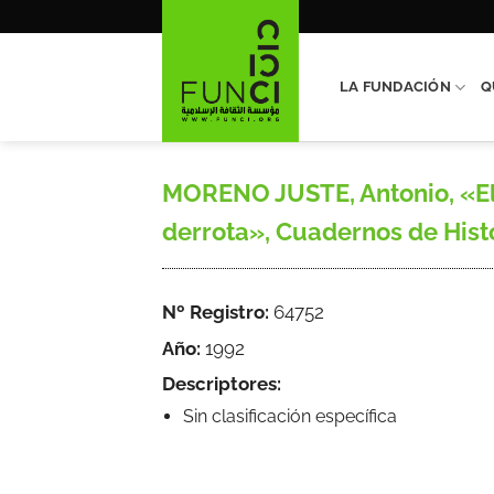
Saltar
al
contenido
LA FUNDACIÓN
Q
MORENO JUSTE, Antonio, «El So
derrota», Cuadernos de Histo
Nº Registro:
64752
Año:
1992
Descriptores:
Sin clasificación específica